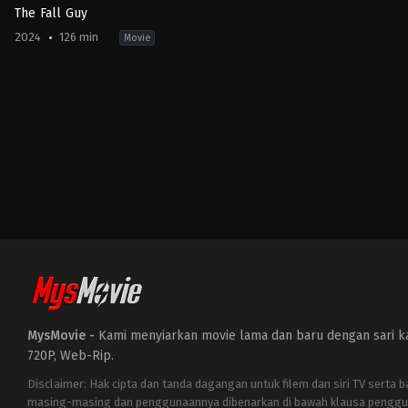
The Fall Guy
2024
126 min
Movie
Action
,
Comedy
US
2024-
04-
24
David
Leitch
MysMovie -
Kami menyiarkan movie lama dan baru dengan sari kat
720P, Web-Rip.
Disclaimer: Hak cipta dan tanda dagangan untuk filem dan siri TV serta 
masing-masing dan penggunaannya dibenarkan di bawah klausa penggu