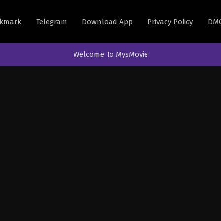
kmark
Telegram
Download App
Privacy Policy
DM
Welcome To MysMovie