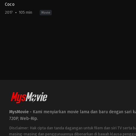
Coco
2017
105 min
Movie
Adventure
,
Animation
,
Family
,
Music
US
2017-
10-
27
Lee
Unkrich
MysMovie -
Kami menyiarkan movie lama dan baru dengan sari kat
720P, Web-Rip.
Disclaimer: Hak cipta dan tanda dagangan untuk filem dan siri TV serta 
masing-masing dan penggunaannya dibenarkan di bawah klausa penggu