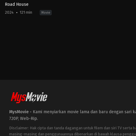
Road House
2024
121 min
Movie
Action
,
Thriller
US
2024-
03-
08
Doug
Liman
MysMovie -
Kami menyiarkan movie lama dan baru dengan sari kat
720P, Web-Rip.
Disclaimer: Hak cipta dan tanda dagangan untuk filem dan siri TV serta 
masing-masing dan penggunaannya dibenarkan di bawah klausa penggu