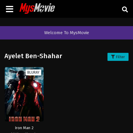
Welcome To MysMovie
Ayelet Ben-Shahar
Filter
BLURAY
Iron Man 2