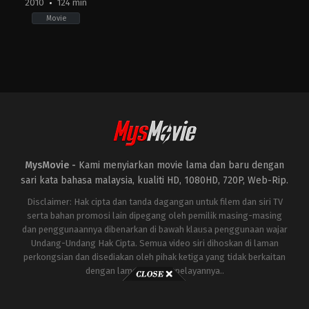
2010
124 min
Movie
Action
,
Adventure
,
Science
Fiction
US
2010-
04-
28
Jon
Favreau
MysMovie -
Kami menyiarkan movie lama dan baru dengan
sari kata bahasa malaysia, kualiti HD, 1080HD, 720P, Web-Rip.
Disclaimer: Hak cipta dan tanda dagangan untuk filem dan siri TV
serta bahan promosi lain dipegang oleh pemilik masing-masing
dan penggunaannya dibenarkan di bawah klausa penggunaan wajar
Undang-Undang Hak Cipta. Semua video siri dihoskan di laman
perkongsian dan disediakan oleh pihak ketiga yang tidak berkaitan
dengan laman ini atau pelayannya..