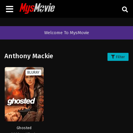
Welcome To MysMovie
Anthony Mackie
Filter
BLURAY
Ghosted