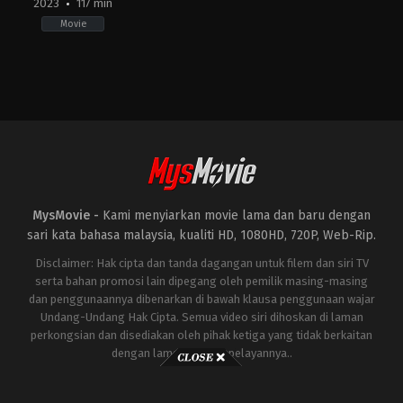
2023
117 min
Movie
Action
,
Comedy
,
Romance
US
2023-
04-
18
Dexter
Fletcher
MysMovie -
Kami menyiarkan movie lama dan baru dengan
sari kata bahasa malaysia, kualiti HD, 1080HD, 720P, Web-Rip.
Disclaimer: Hak cipta dan tanda dagangan untuk filem dan siri TV
serta bahan promosi lain dipegang oleh pemilik masing-masing
dan penggunaannya dibenarkan di bawah klausa penggunaan wajar
Undang-Undang Hak Cipta. Semua video siri dihoskan di laman
perkongsian dan disediakan oleh pihak ketiga yang tidak berkaitan
dengan laman ini atau pelayannya..