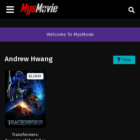
Welcome To MysMovie
Andrew Hwang
Filter
BLURAY
Transformers: