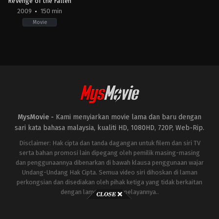
Revenge of the Fallen
2009
150 min
Movie
Action
,
Adventure
,
Science
Fiction
US
2009-
06-
19
Michael
Bay
MysMovie -
Kami menyiarkan movie lama dan baru dengan
sari kata bahasa malaysia, kualiti HD, 1080HD, 720P, Web-Rip.
Disclaimer: Hak cipta dan tanda dagangan untuk filem dan siri TV
serta bahan promosi lain dipegang oleh pemilik masing-masing
dan penggunaannya dibenarkan di bawah klausa penggunaan wajar
Undang-Undang Hak Cipta. Semua video siri dihoskan di laman
perkongsian dan disediakan oleh pihak ketiga yang tidak berkaitan
dengan laman ini atau pelayannya..