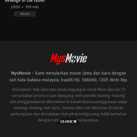
Revenge of the Fallen
2009
150 min
Movie
Action
,
Adventure
,
Science
Fiction
US
2009-
06-
19
Michael
Bay
MysMovie -
Kami menyiarkan movie lama dan baru dengan
sari kata bahasa malaysia, kualiti HD, 1080HD, 720P, Web-Rip.
Disclaimer: Hak cipta dan tanda dagangan untuk filem dan siri TV
serta bahan promosi lain dipegang oleh pemilik masing-masing
dan penggunaannya dibenarkan di bawah klausa penggunaan wajar
Undang-Undang Hak Cipta. Semua video siri dihoskan di laman
perkongsian dan disediakan oleh pihak ketiga yang tidak berkaitan
dengan laman ini atau pelayannya..