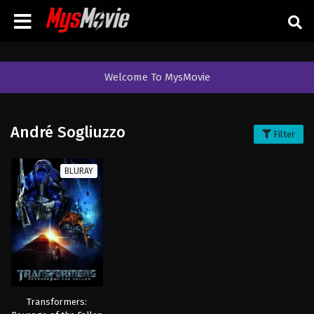
Welcome To MysMovie
André Sogliuzzo
Filter
BLURAY
Transformers: