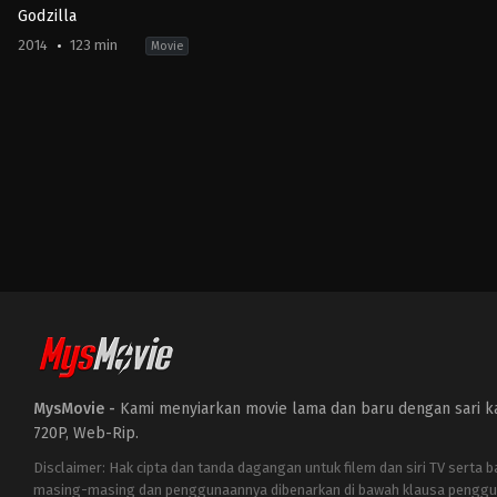
Godzilla
2014
123 min
Movie
Action
,
Drama
,
Science
Fiction
US
2014-
05-
14
Gareth
Edwards
MysMovie -
Kami menyiarkan movie lama dan baru dengan sari kat
720P, Web-Rip.
Disclaimer: Hak cipta dan tanda dagangan untuk filem dan siri TV serta 
masing-masing dan penggunaannya dibenarkan di bawah klausa penggu