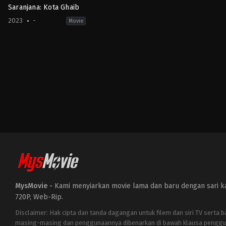
Saranjana: Kota Ghaib
2023
-
Movie
Adventure
,
Horror
,
Science
Fiction
ID
2023-
10-
26
Johansyah
Jumberan
MysMovie -
Kami menyiarkan movie lama dan baru dengan sari kat
720P, Web-Rip.
Disclaimer: Hak cipta dan tanda dagangan untuk filem dan siri TV serta 
masing-masing dan penggunaannya dibenarkan di bawah klausa penggu