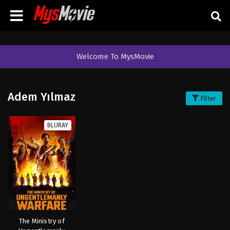
Welcome To MysMovie
Adem Yılmaz
Filter
BLURAY
The Ministry of