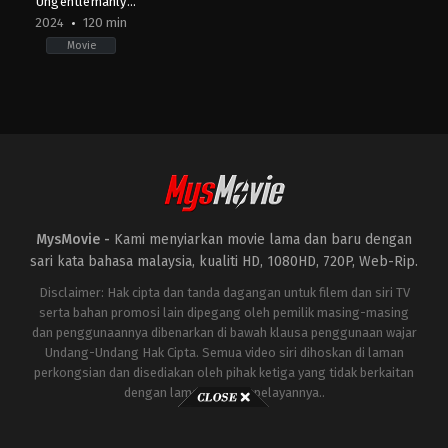
Ungentlemanly
Warfare
2024
120 min
Movie
Action
,
Comedy
,
War
GB
,
US
2024-
04-
18
Guy
Ritchie
MysMovie -
Kami menyiarkan movie lama dan baru dengan
sari kata bahasa malaysia, kualiti HD, 1080HD, 720P, Web-Rip.
Disclaimer: Hak cipta dan tanda dagangan untuk filem dan siri TV
serta bahan promosi lain dipegang oleh pemilik masing-masing
dan penggunaannya dibenarkan di bawah klausa penggunaan wajar
Undang-Undang Hak Cipta. Semua video siri dihoskan di laman
perkongsian dan disediakan oleh pihak ketiga yang tidak berkaitan
dengan laman ini atau pelayannya..